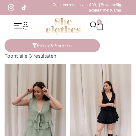
Gratis verzenden vanaf 99,- | Betaal veilig
achteraf met Klarna
0
Home
/ Producten getagged “zwarte rok”
Filters & Sorteren
Toont alle 3 resultaten