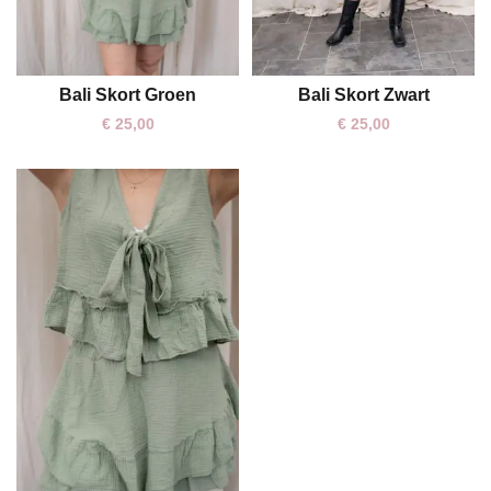
Bali Skort Groen
Bali Skort Zwart
One size
One size
€
25,00
€
25,00