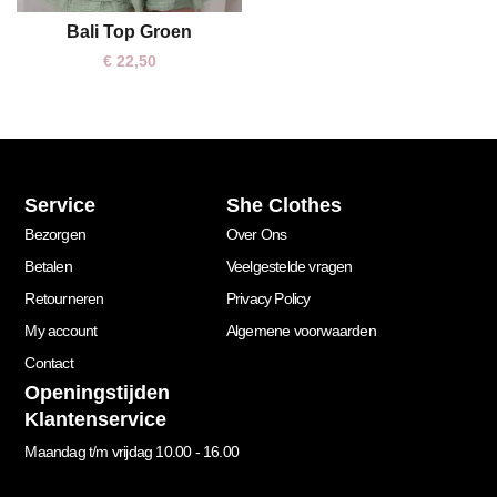
Bali Top Groen
One size
€
22,50
Service
She Clothes
Bezorgen
Over Ons
Betalen
Veelgestelde vragen
Retourneren
Privacy Policy
My account
Algemene voorwaarden
Contact
Openingstijden
Klantenservice
Maandag t/m vrijdag 10.00 - 16.00