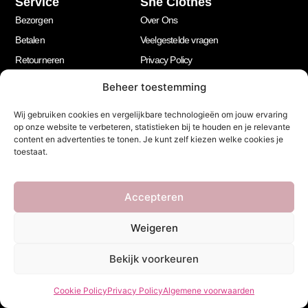
Service
She Clothes
Bezorgen
Over Ons
Betalen
Veelgestelde vragen
Retourneren
Privacy Policy
My account
Algemene voorwaarden
Beheer toestemming
Contact
Wij gebruiken cookies en vergelijkbare technologieën om jouw ervaring
Openingstijden
op onze website te verbeteren, statistieken bij te houden en je relevante
Klantenservice
content en advertenties te tonen. Je kunt zelf kiezen welke cookies je
toestaat.
Maandag t/m vrijdag 10.00 - 16.00
Accepteren
Nieuwsbrief
Let’s stay in touch!
Weigeren
Schrijf je in voor onze nieuwsbrief!
Bekijk voorkeuren
Geen spam, beloofd.
Footer
Cookie Policy
Privacy Policy
Algemene voorwaarden
Newsletter