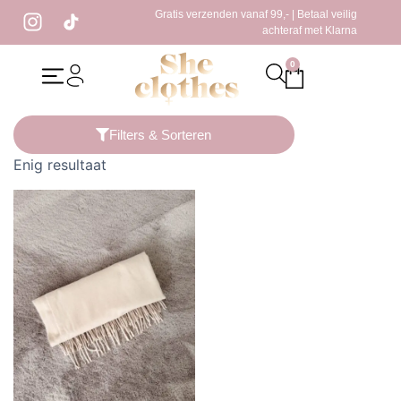
Gratis verzenden vanaf 99,- | Betaal veilig
achteraf met Klarna
0
Home
/ Producten getagged “winter sjaal”
Filters & Sorteren
Enig resultaat