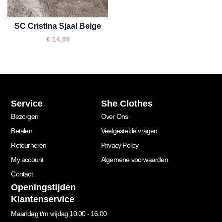
SC Cristina Sjaal Beige
One size
€
14,99
Service
She Clothes
Bezorgen
Over Ons
Betalen
Veelgestelde vragen
Retourneren
Privacy Policy
My account
Algemene voorwaarden
Contact
Openingstijden
Klantenservice
Maandag t/m vrijdag 10.00 - 16.00