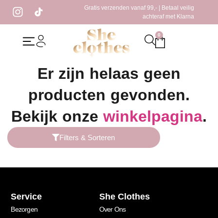
Gratis verzenden vanaf 99,- | Betaal veilig
achteraf met Klarna
0
Home
/ Producten getagged “white top”
Er zijn helaas geen
producten gevonden.
Bekijk onze
winkelpagina
.
Filters & Sorteren
Service
She Clothes
Bezorgen
Over Ons