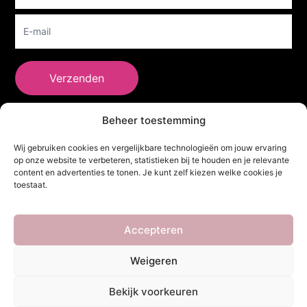
Verzenden
Beheer toestemming
She Clothes
Wij gebruiken cookies en vergelijkbare technologieën om jouw ervaring
op onze website te verbeteren, statistieken bij te houden en je relevante
content en advertenties te tonen. Je kunt zelf kiezen welke cookies je
toestaat.
Adres
Heidebaan 62, 6044 XS Roermond
Volg Ons!
Accepteren
Weigeren
Copyright ©
She Clothes
. Alle rechten voorbehouden. Powered by
Bekijk voorkeuren
Webdesigner
&
YHDS