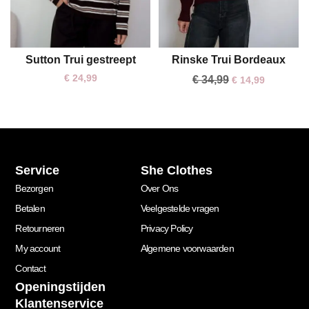
Sutton Trui gestreept
Rinske Trui Bordeaux
One size
One size
€
24,99
€
34,99
€
14,99
Service
She Clothes
Bezorgen
Over Ons
Betalen
Veelgestelde vragen
Retourneren
Privacy Policy
My account
Algemene voorwaarden
Contact
Openingstijden
Klantenservice