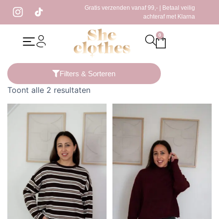
Gratis verzenden vanaf 99,- | Betaal veilig
achteraf met Klarna
0
Home
/ Producten getagged “warme trui”
Filters & Sorteren
Toont alle 2 resultaten