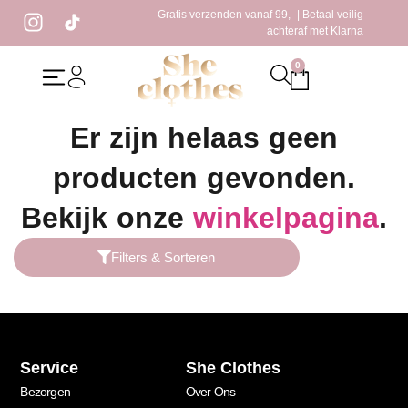
Gratis verzenden vanaf 99,- | Betaal veilig
achteraf met Klarna
0
Home
/ Producten getagged “warme legging”
Er zijn helaas geen
producten gevonden.
Bekijk onze
winkelpagina
.
Filters & Sorteren
Service
She Clothes
Bezorgen
Over Ons