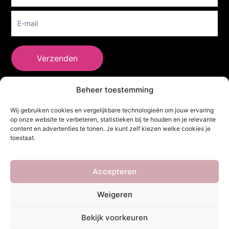
Verzenden
Beheer toestemming
She Clothes
Wij gebruiken cookies en vergelijkbare technologieën om jouw ervaring
op onze website te verbeteren, statistieken bij te houden en je relevante
content en advertenties te tonen. Je kunt zelf kiezen welke cookies je
toestaat.
Adres
Heidebaan 62, 6044 XS Roermond
Volg Ons!
Accepteren
Weigeren
Copyright ©
She Clothes
. Alle rechten voorbehouden. Powered by
Bekijk voorkeuren
Webdesigner
&
YHDS