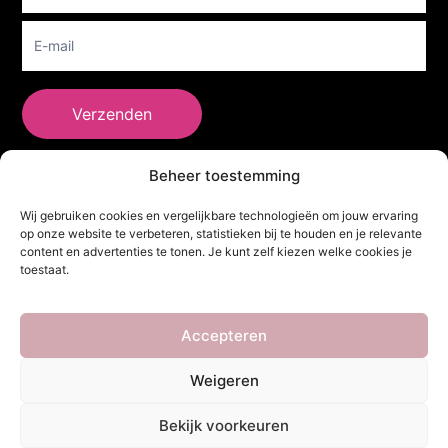
Verzenden
Beheer toestemming
She Clothes
Wij gebruiken cookies en vergelijkbare technologieën om jouw ervaring
op onze website te verbeteren, statistieken bij te houden en je relevante
content en advertenties te tonen. Je kunt zelf kiezen welke cookies je
toestaat.
Adres
Heidebaan 62, 6044 XS Roermond
Volg Ons!
Accepteren
Weigeren
Copyright ©
She Clothes
. Alle rechten voorbehouden. Powered by
Bekijk voorkeuren
Webdesigner
&
YHDS