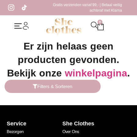
Gratis verzenden vanaf 99,- | Betaal veilig
achteraf met Klarna
0
Home
/ Producten getagged “trui rood”
Er zijn helaas geen
producten gevonden.
Bekijk onze
winkelpagina
.
Filters & Sorteren
Service
She Clothes
Bezorgen
Over Ons