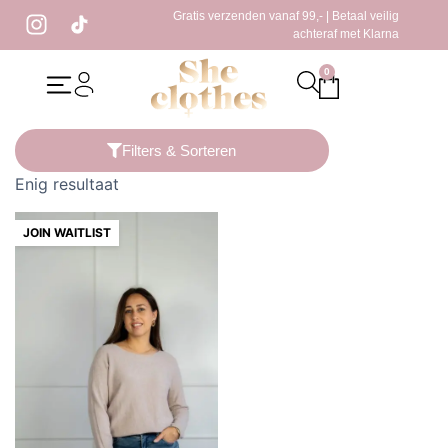
Gratis verzenden vanaf 99,- | Betaal veilig
achteraf met Klarna
0
Home
/ Producten getagged “trui beige”
Filters & Sorteren
Enig resultaat