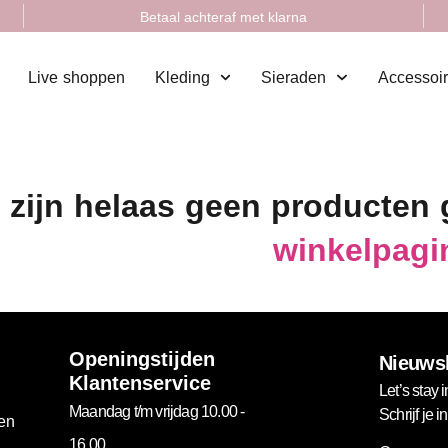
Betaal achteraf met klarna
Live shoppen
Kleding
Sieraden
Accessoi
 zijn helaas geen producten
winkelpagi
Openingstijden
Nieuwsb
Klantenservice
Let’s stay i
Maandag t/m vrijdag 10.00 -
Schrijf je 
gen
16.00