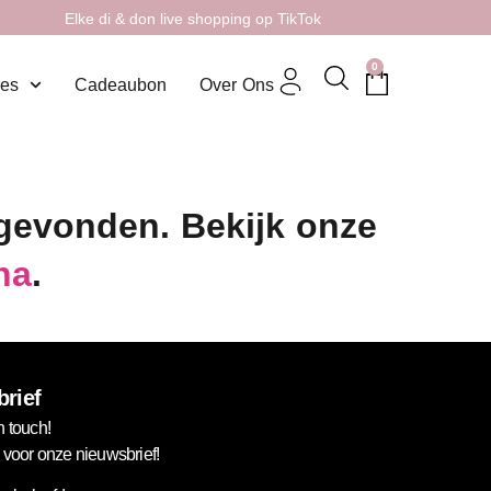
Elke di & don live shopping op TikTok
0
res
Cadeaubon
Over Ons
 gevonden. Bekijk onze
na
.
rief
n touch!
in voor onze nieuwsbrief!