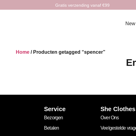
Gratis verzending vanaf €99
New
Home
/ Producten getagged “spencer”
Er
Service
She Clothes
Bezorgen
Over Ons
Betalen
Veelgestelde vra