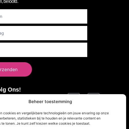
, beloofd.
er
rzenden
lg Ons!
Beheer toestemming
en cookies en vergelijkbare technologieën om jouw ervaring op onze
erbeteren, statistieken bij te houden en je relevante content en
 te tonen. Je kunt zelf kiezen welke cookies je toestaat.