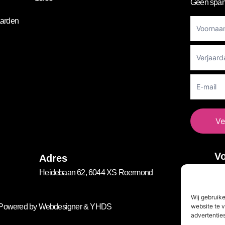
Geen spam
Footer
arden
Newslett
Ve
Vo
Adres
Heidebaan 62, 6044 XS Roermond
Wij gebruik
website te v
. Powered by
Webdesigner
&
YHDS
advertenties