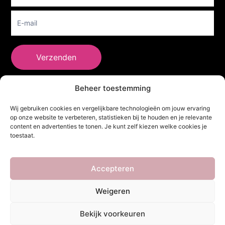
Verzenden
Beheer toestemming
She Clothes
Wij gebruiken cookies en vergelijkbare technologieën om jouw ervaring
op onze website te verbeteren, statistieken bij te houden en je relevante
content en advertenties te tonen. Je kunt zelf kiezen welke cookies je
toestaat.
Adres
Heidebaan 62, 6044 XS Roermond
Volg Ons!
Accepteren
Weigeren
Copyright ©
She Clothes
. Alle rechten voorbehouden. Powered by
Bekijk voorkeuren
Webdesigner
&
YHDS