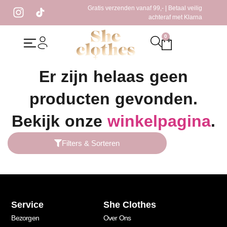
Gratis verzenden vanaf 99,- | Betaal veilig
achteraf met Klarna
0
Home
/ Producten getagged “rust pantalon”
Er zijn helaas geen
producten gevonden.
Bekijk onze
winkelpagina
.
Filters & Sorteren
Service
She Clothes
Bezorgen
Over Ons