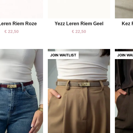
Leren Riem Roze
Yezz Leren Riem Geel
Kez 
One size
One size
€
22,50
€
22,50