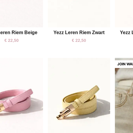
Leren Riem Beige
Yezz Leren Riem Zwart
Yezz 
One size
€
22,50
€
22,50