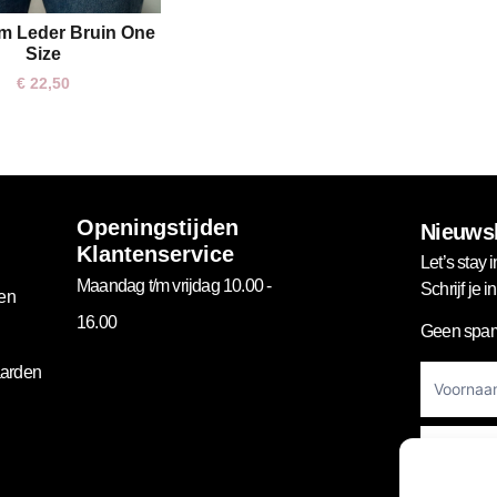
m Leder Bruin One
One size
Size
€
22,50
Openingstijden
Nieuwsb
Klantenservice
Let’s stay i
Maandag t/m vrijdag 10.00 -
Schrijf je 
gen
16.00
Geen spam
Footer
arden
Newslett