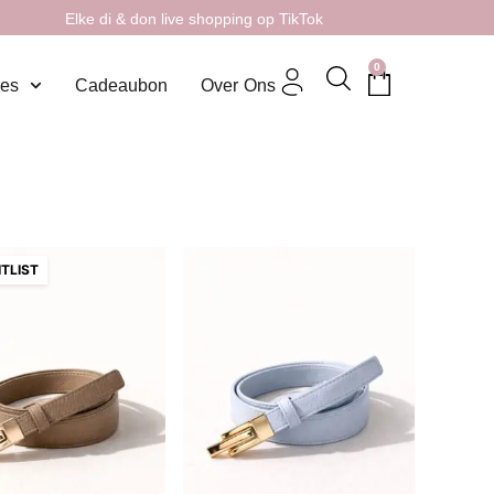
Elke di & don live shopping op TikTok
0
res
Cadeaubon
Over Ons