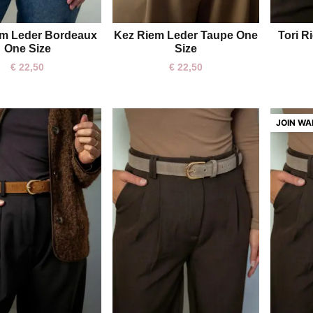
em Leder Bordeaux
Kez Riem Leder Taupe One
Tori R
One size
One Size
Size
€
22,50
€
22,50