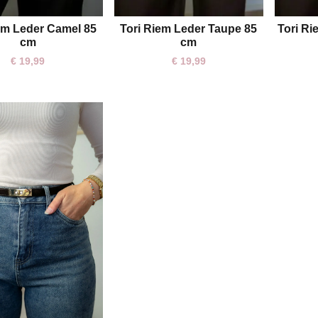
em Leder Camel 85
Tori Riem Leder Taupe 85
Tori Ri
o,85
o,85
cm
cm
€
19,99
€
19,99