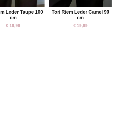
em Leder Taupe 100
Tori Riem Leder Camel 90
0,90 cm
cm
cm
€
19,99
€
19,99