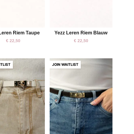
Leren Riem Taupe
Yezz Leren Riem Blauw
One size
€
22,50
€
22,50