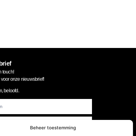
rief
n touch!
in voor onze nieuwsbrief!
, beloofd.
er
Beheer toestemming