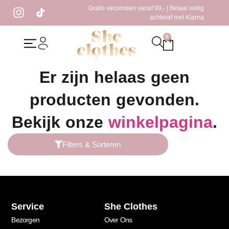
Gratis verzenden vanaf 99,- | Betaal veilig
achteraf met Klarna
0
Home
/ Producten getagged “panter pumps”
Er zijn helaas geen
producten gevonden.
Bekijk onze
winkelpagina
.
Filters & Sorteren
Service
She Clothes
Bezorgen
Over Ons