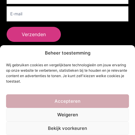
Verzenden
Beheer toestemming
She Clothes
Wij gebruiken cookies en vergelijkbare technologieën om jouw ervaring
op onze website te verbeteren, statistieken bij te houden en je relevante
content en advertenties te tonen. Je kunt zelf kiezen welke cookies je
toestaat.
Adres
Heidebaan 62, 6044 XS Roermond
Volg Ons!
Accepteren
Weigeren
Copyright ©
She Clothes
. Alle rechten voorbehouden. Powered by
Bekijk voorkeuren
Webdesigner
&
YHDS