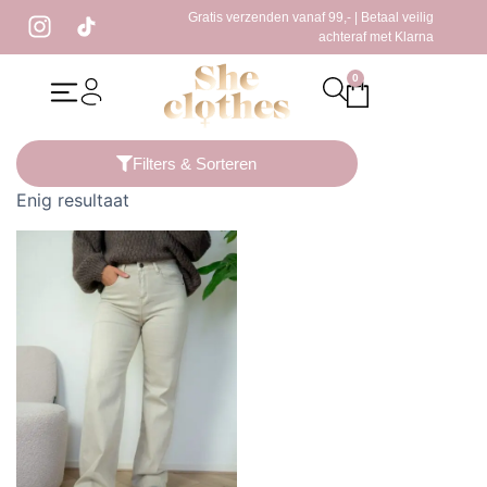
Gratis verzenden vanaf 99,- | Betaal veilig
achteraf met Klarna
0
Home
/ Producten getagged “licht blauw”
Filters & Sorteren
Enig resultaat