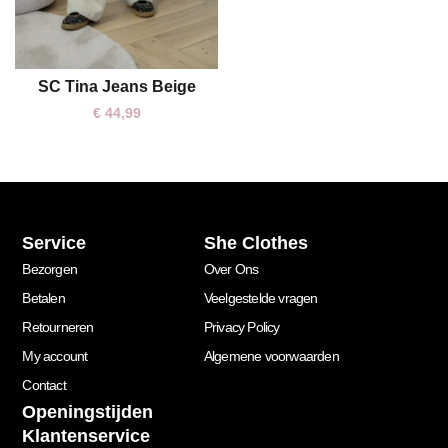
SC Tina Jeans Beige
S
XL
€
44,99
Service
She Clothes
Bezorgen
Over Ons
Betalen
Veelgestelde vragen
Retourneren
Privacy Policy
My account
Algemene voorwaarden
Contact
Openingstijden
Klantenservice