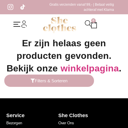
Gratis verzenden vanaf 99,- | Betaal veilig
achteraf met Klarna
0
Home
/ Producten getagged “knit zwart”
Er zijn helaas geen
producten gevonden.
Bekijk onze
winkelpagina
.
Filters & Sorteren
Service
She Clothes
Bezorgen
Over Ons