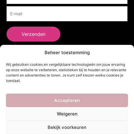
Verzenden
Beheer toestemming
She Clothes
Wij gebruiken cookies en vergelijkbare technologieën om jouw ervaring
op onze website te verbeteren, statistieken bij te houden en je relevante
content en advertenties te tonen. Je kunt zelf kiezen welke cookies je
toestaat.
Adres
Heidebaan 62, 6044 XS Roermond
Volg Ons!
Accepteren
Weigeren
Copyright ©
She Clothes
. Alle rechten voorbehouden. Powered by
Bekijk voorkeuren
Webdesigner
&
YHDS