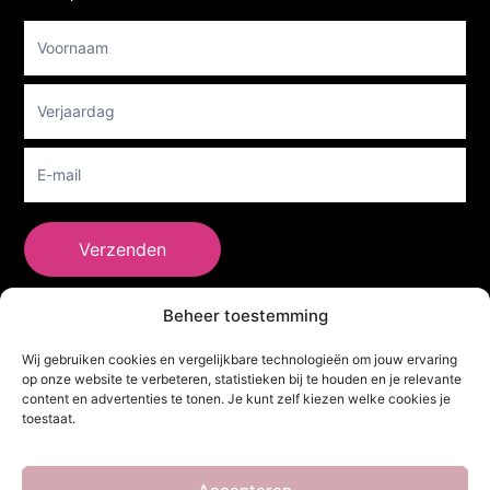
Footer
Newsletter
Verzenden
Beheer toestemming
She Clothes
Wij gebruiken cookies en vergelijkbare technologieën om jouw ervaring
op onze website te verbeteren, statistieken bij te houden en je relevante
content en advertenties te tonen. Je kunt zelf kiezen welke cookies je
toestaat.
Adres
Heidebaan 62, 6044 XS Roermond
Volg Ons!