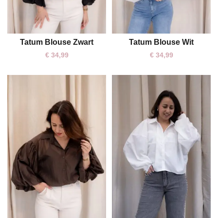
Tatum Blouse Zwart
Tatum Blouse Wit
One size
One size
€
34,99
€
34,99