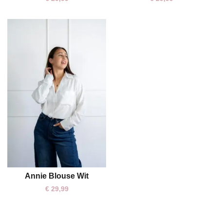
Annie Blouse Wit
M/L
€
29,99