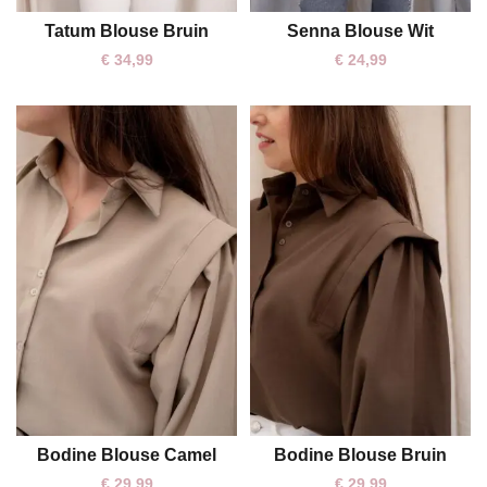
Tatum Blouse Bruin
Senna Blouse Wit
One size
One size
€
34,99
€
24,99
Bodine Blouse Camel
Bodine Blouse Bruin
One size
One size
€
29,99
€
29,99