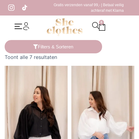
Gratis verzenden vanaf 99,- | Betaal veilig
achteraf met Klarna
0
Home
/ Producten getagged “kanten blouse”
Filters & Sorteren
Toont alle 7 resultaten