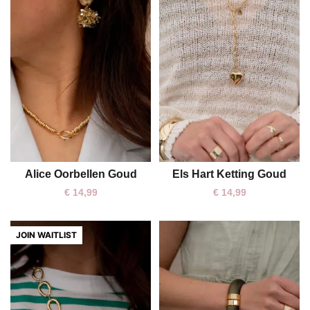
Alice Oorbellen Goud
Els Hart Ketting Goud
One size
One size
€
14,99
€
14,99