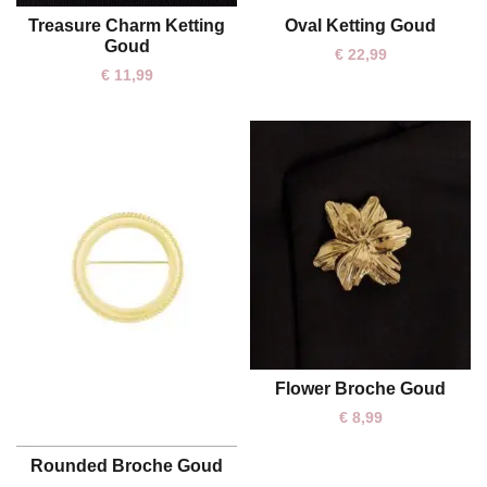
Oval Ketting Goud
Treasure Charm Ketting
One size
One size
Goud
€
22,99
€
11,99
Flower Broche Goud
One size
€
8,99
Rounded Broche Goud
One size