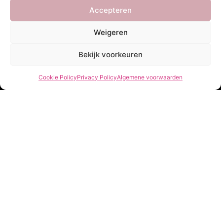
€
14,99
Accepteren
Weigeren
Bekijk voorkeuren
Service
She Clothes
Cookie Policy
Privacy Policy
Algemene voorwaarden
Bezorgen
Over Ons
Betalen
Veelgestelde vragen
Retourneren
Privacy Policy
My account
Algemene voorwaarden
Contact
Openingstijden
Klantenservice
Maandag t/m vrijdag 10.00 - 16.00
Nieuwsbrief