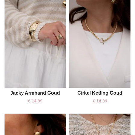
Jacky Armband Goud
Cirkel Ketting Goud
One size
One size
€
14,99
€
14,99