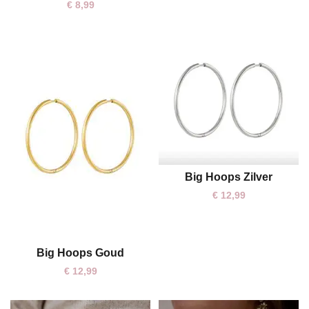
€
8,99
Big Hoops Zilver
One size
€
12,99
Big Hoops Goud
One size
€
12,99