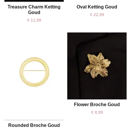
Oval Ketting Goud
Treasure Charm Ketting
One size
One size
Goud
€
22,99
€
11,99
Flower Broche Goud
One size
€
8,99
Rounded Broche Goud
One size