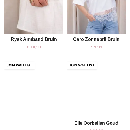
Rysk Armband Bruin
Caro Zonnebril Bruin
One size
One size
€
14,99
€
9,99