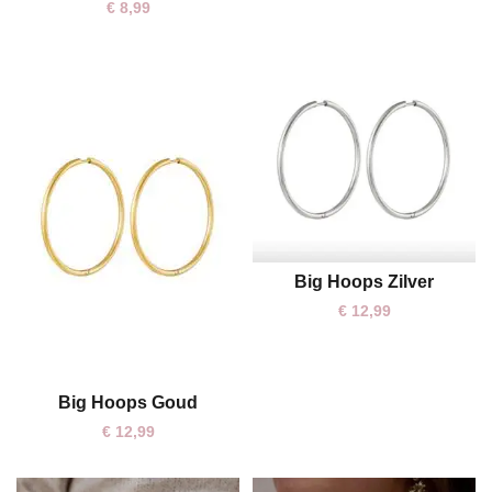
€
8,99
Big Hoops Zilver
One size
€
12,99
Big Hoops Goud
One size
€
12,99