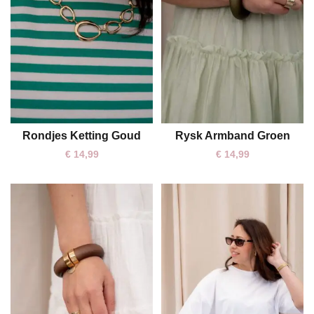
Rondjes Ketting Goud
Rysk Armband Groen
One size
€
14,99
€
14,99