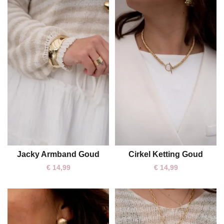
Jacky Armband Goud
Cirkel Ketting Goud
One size
One size
€
14,99
€
14,99