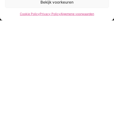
Bekijk voorkeuren
€
14,99
Cookie Policy
Privacy Policy
Algemene voorwaarden
Service
She Clothes
Bezorgen
Over Ons
Betalen
Veelgestelde vragen
Retourneren
Privacy Policy
My account
Algemene voorwaarden
Contact
Openingstijden
Klantenservice
Maandag t/m vrijdag 10.00 - 16.00
Nieuwsbrief