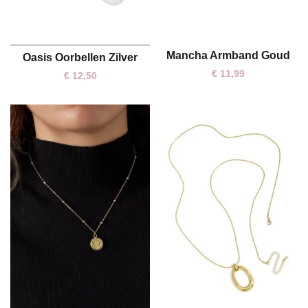
Mancha Armband Goud
Oasis Oorbellen Zilver
One size
One size
€
11,99
€
12,50