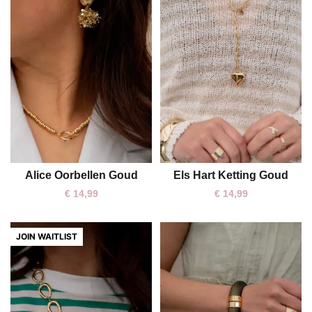
Alice Oorbellen Goud
Els Hart Ketting Goud
One size
One size
€
14,99
€
14,99