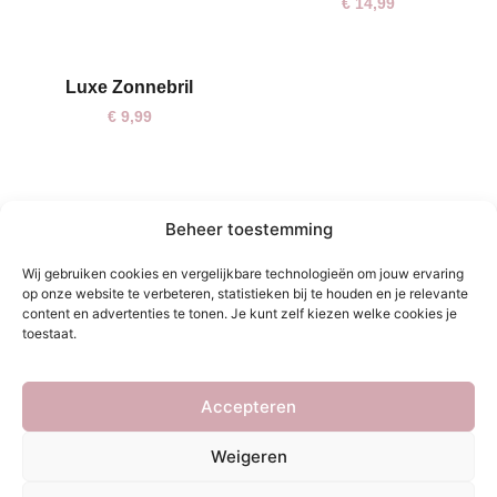
Elle Oorbellen Goud
€
14,99
Luxe Zonnebril
€
9,99
Beheer toestemming
Wij gebruiken cookies en vergelijkbare technologieën om jouw ervaring
op onze website te verbeteren, statistieken bij te houden en je relevante
content en advertenties te tonen. Je kunt zelf kiezen welke cookies je
toestaat.
Accepteren
SC Oorbellen Chuncy
One size
goud
Weigeren
€
17,95
Yara Oorbellen Goud
One size