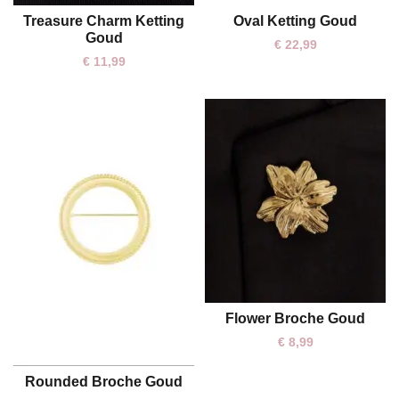
Oval Ketting Goud
Treasure Charm Ketting
One size
One size
Goud
€
22,99
€
11,99
Flower Broche Goud
One size
€
8,99
Rounded Broche Goud
One size