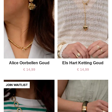
Alice Oorbellen Goud
Els Hart Ketting Goud
One size
One size
€
14,99
€
14,99