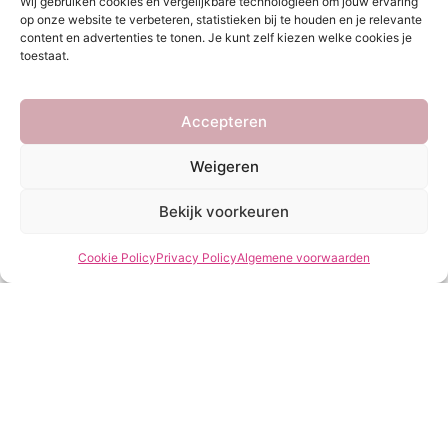
Wij gebruiken cookies en vergelijkbare technologieën om jouw ervaring
€
14,99
op onze website te verbeteren, statistieken bij te houden en je relevante
content en advertenties te tonen. Je kunt zelf kiezen welke cookies je
toestaat.
Accepteren
Weigeren
Bekijk voorkeuren
Cookie Policy
Privacy Policy
Algemene voorwaarden
SC Ketting Strass & Parels
One size
€
20,95
Service
She Clothes