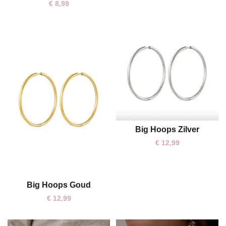
€
8,99
Big Hoops Zilver
One size
€
12,99
Big Hoops Goud
One size
€
12,99