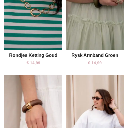
Rondjes Ketting Goud
Rysk Armband Groen
One size
€
14,99
€
14,99