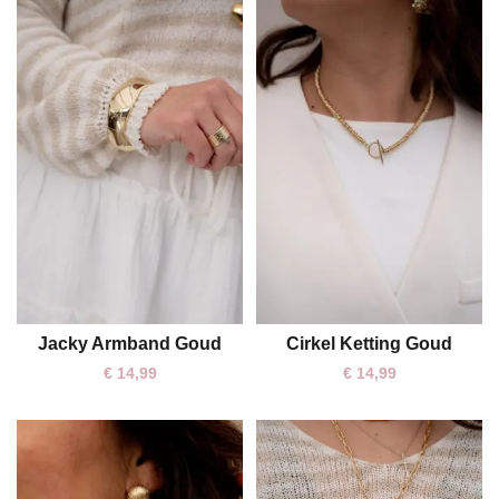
Jacky Armband Goud
Cirkel Ketting Goud
One size
One size
€
14,99
€
14,99