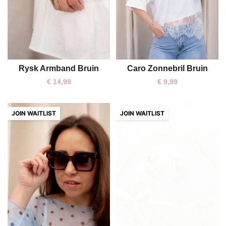
Rysk Armband Bruin
Caro Zonnebril Bruin
One size
One size
€
14,99
€
9,99