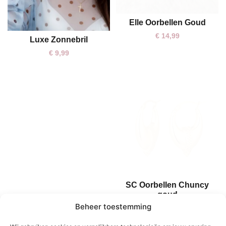
Elle Oorbellen Goud
€
14,99
Luxe Zonnebril
€
9,99
SC Oorbellen Chuncy
One size
goud
Beheer toestemming
€
17,95
Yara Oorbellen Goud
One size