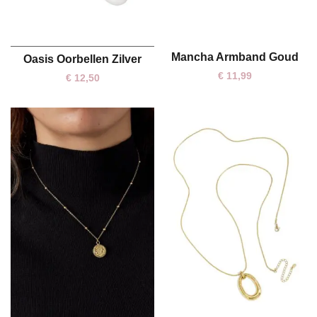
Mancha Armband Goud
Oasis Oorbellen Zilver
One size
One size
€
11,99
€
12,50