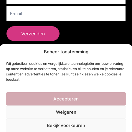
Verzenden
Beheer toestemming
She Clothes
Wij gebruiken cookies en vergelijkbare technologieën om jouw ervaring
op onze website te verbeteren, statistieken bij te houden en je relevante
content en advertenties te tonen. Je kunt zelf kiezen welke cookies je
toestaat.
Adres
Heidebaan 62, 6044 XS Roermond
Volg Ons!
Accepteren
Weigeren
Copyright ©
She Clothes
. Alle rechten voorbehouden. Powered by
Bekijk voorkeuren
Webdesigner
&
YHDS