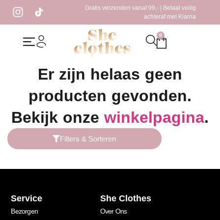
Gratis verzenden vanaf 99,- | Betaal veilig
achteraf met Klarna
0
Home
/ Producten getagged “glitter top”
Er zijn helaas geen
producten gevonden.
Bekijk onze
winkelpagina
.
Filters & Sorteren
Service
She Clothes
Bezorgen
Over Ons