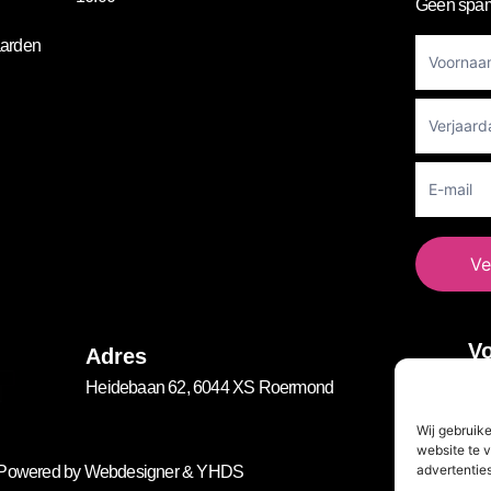
Geen spam
Footer
arden
Newslett
Ve
Vo
Adres
Heidebaan 62, 6044 XS Roermond
Wij gebruik
website te v
advertenties
. Powered by
Webdesigner
&
YHDS