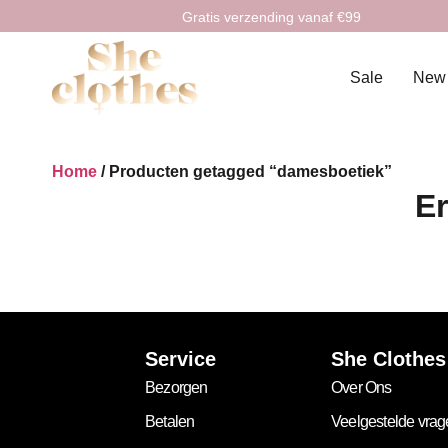
Gratis verzending vanaf €99
Sale
New
Home
/ Producten getagged “damesboetiek”
Er
Service
She Clothes
Bezorgen
Over Ons
Betalen
Veelgestelde vra