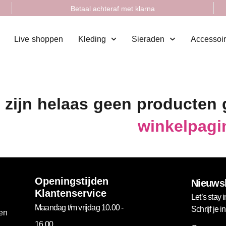
Betaal achteraf met klarna
Live shoppen
Kleding
Sieraden
Accessoi
 zijn helaas geen producten
winkelpagi
Openingstijden
Nieuwsb
Klantenservice
Let’s stay i
Maandag t/m vrijdag 10.00 -
Schrijf je 
gen
16.00