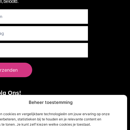
, beloofd.
er
rzenden
lg Ons!
Beheer toestemming
en cookies en vergelijkbare technologieën om jouw ervaring op onze
erbeteren, statistieken bij te houden en je relevante content en
 te tonen. Je kunt zelf kiezen welke cookies je toestaat.