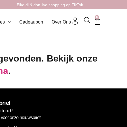
Elke di & don live shopping op TikTok
0
res
Cadeaubon
Over Ons
 gevonden. Bekijk onze
na
.
rief
n touch!
in voor onze nieuwsbrief!