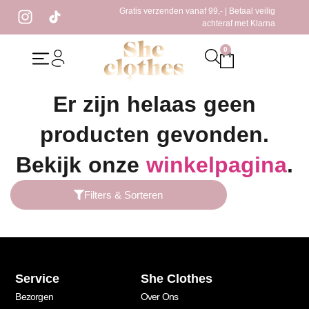
Gratis verzenden vanaf 99,- | Betaal veilig
achteraf met Klarna
0
Home
/ Producten getagged “bruine blazer”
Er zijn helaas geen
producten gevonden.
Bekijk onze
winkelpagina
.
Filters & Sorteren
Service
She Clothes
Bezorgen
Over Ons