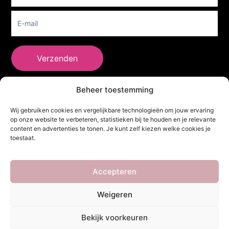
Verzenden
Beheer toestemming
She Clothes
Wij gebruiken cookies en vergelijkbare technologieën om jouw ervaring
op onze website te verbeteren, statistieken bij te houden en je relevante
content en advertenties te tonen. Je kunt zelf kiezen welke cookies je
toestaat.
Adres
Heidebaan 62, 6044 XS Roermond
Volg Ons!
Accepteren
Weigeren
Copyright ©
She Clothes
. Alle rechten voorbehouden. Powered by
Bekijk voorkeuren
Webdesigner
&
YHDS