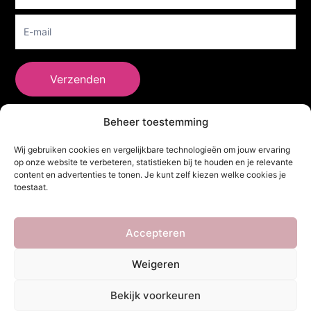
Verzenden
Beheer toestemming
She Clothes
Wij gebruiken cookies en vergelijkbare technologieën om jouw ervaring
op onze website te verbeteren, statistieken bij te houden en je relevante
content en advertenties te tonen. Je kunt zelf kiezen welke cookies je
toestaat.
Adres
Heidebaan 62, 6044 XS Roermond
Volg Ons!
Accepteren
Weigeren
Copyright ©
She Clothes
. Alle rechten voorbehouden. Powered by
Bekijk voorkeuren
Webdesigner
&
YHDS