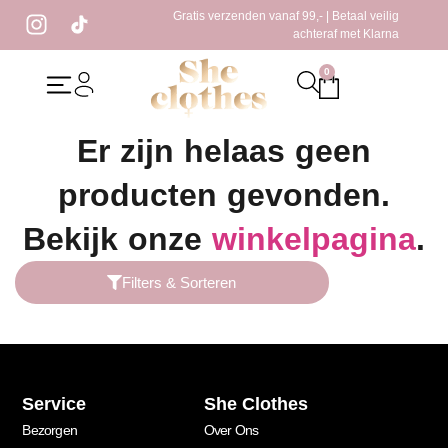
Gratis verzenden vanaf 99,- | Betaal veilig
achteraf met Klarna
0
Home
/ Producten getagged “bruin rokje”
Er zijn helaas geen
producten gevonden.
Bekijk onze
winkelpagina
.
Filters & Sorteren
Service
She Clothes
Bezorgen
Over Ons