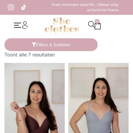
Gratis verzenden vanaf 99,- | Betaal veilig
achteraf met Klarna
0
Home
/ Producten getagged “body top”
Filters & Sorteren
Toont alle 7 resultaten