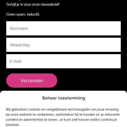
Schrijf je in voor onze nieuwsbrief!
Geen spam, beloofd.
Footer
Newsletter
Verzenden
Beheer toestemming
She Clothes
Wij gebruiken cookies en vergelijkbare technologieën om jouw ervaring
op onze website te verbeteren, statistieken bij te houden en je relevante
content en advertenties te tonen. Je kunt zelf kiezen welke cookies je
toestaat.
Adres