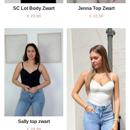
SC Lot Body Zwart
Jenna Top Zwart
S/M
M/L
€
29,99
€
22,50
Sally top zwart
L
XL
€
29,99