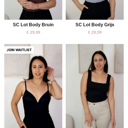
SC Lot Body Bruin
SC Lot Body Grijs
S
XL
S
M
L
€
29,99
€
29,99