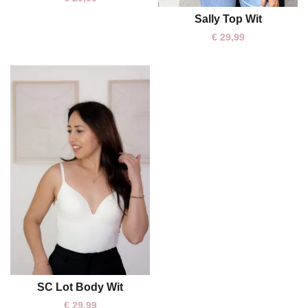
Sally Top Wit
L
XL
€
29,99
SC Lot Body Wit
XL
€
29,99