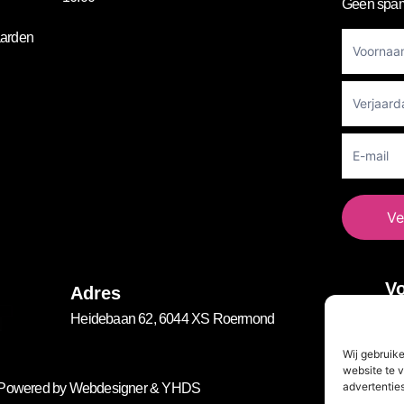
Geen spam
Footer
arden
Newslett
Ve
Vo
Adres
Heidebaan 62, 6044 XS Roermond
Wij gebruik
website te v
advertenties
. Powered by
Webdesigner
&
YHDS