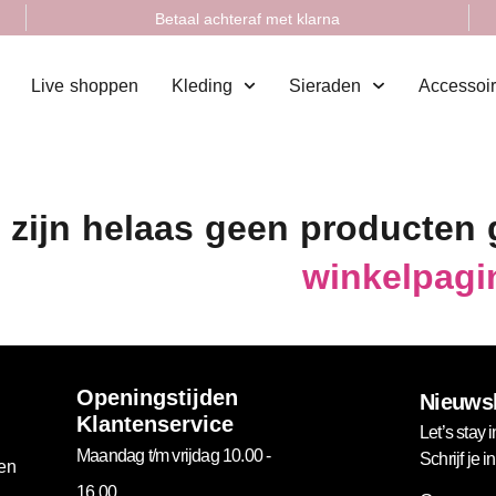
Betaal achteraf met klarna
Live shoppen
Kleding
Sieraden
Accessoi
 zijn helaas geen producten
winkelpagi
Openingstijden
Nieuwsb
Klantenservice
Let’s stay i
Maandag t/m vrijdag 10.00 -
Schrijf je 
gen
16.00