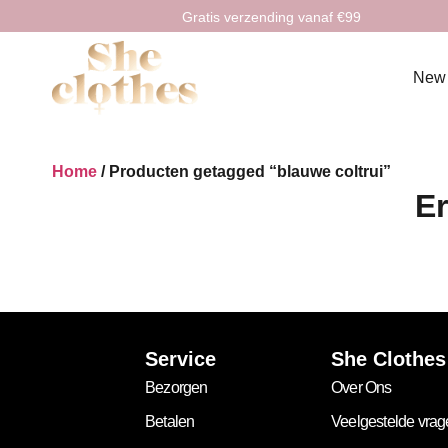
Gratis verzending vanaf €99
New
Home
/ Producten getagged “blauwe coltrui”
Er
Service
She Clothes
Bezorgen
Over Ons
Betalen
Veelgestelde vra