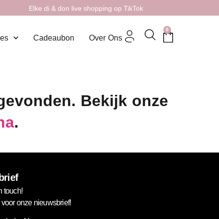
Elke di & don live shopping op TikTok
0
res
Cadeaubon
Over Ons
 gevonden. Bekijk onze
na
.
rief
n touch!
in voor onze nieuwsbrief!