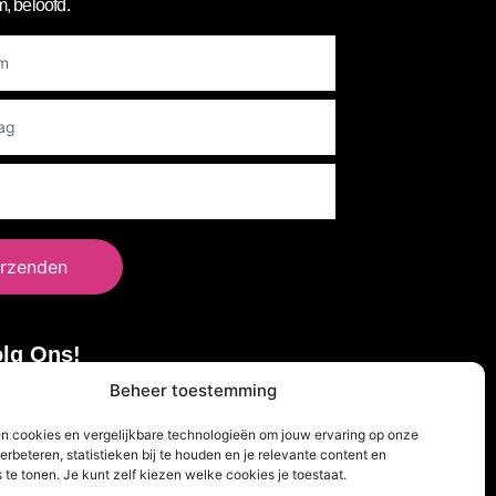
, beloofd.
er
rzenden
lg Ons!
Beheer toestemming
en cookies en vergelijkbare technologieën om jouw ervaring op onze
erbeteren, statistieken bij te houden en je relevante content en
 te tonen. Je kunt zelf kiezen welke cookies je toestaat.