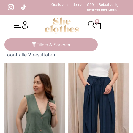
Gratis verzenden vanaf 99,- | Betaal veilig
achteraf met Klarna
0
Home
/ Producten getagged “blauwe broek”
Filters & Sorteren
Toont alle 2 resultaten