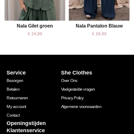
Nala Gilet groen
Nala Pantalon Blauw
One size
One size
€
24,99
€
29,99
Service
She Clothes
Bezorgen
Over Ons
Betalen
Veelgestelde vragen
Retourneren
Privacy Policy
My account
Algemene voorwaarden
Contact
Openingstijden
Klantenservice