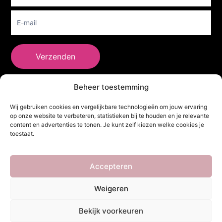
Verzenden
Beheer toestemming
She Clothes
Wij gebruiken cookies en vergelijkbare technologieën om jouw ervaring
op onze website te verbeteren, statistieken bij te houden en je relevante
content en advertenties te tonen. Je kunt zelf kiezen welke cookies je
toestaat.
Adres
Heidebaan 62, 6044 XS Roermond
Volg Ons!
Accepteren
Weigeren
Copyright ©
She Clothes
. Alle rechten voorbehouden. Powered by
Bekijk voorkeuren
Webdesigner
&
YHDS