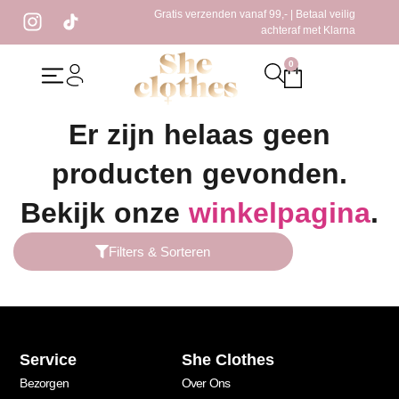
Gratis verzenden vanaf 99,- | Betaal veilig
achteraf met Klarna
0
Home
/ Producten getagged “black top”
Er zijn helaas geen
producten gevonden.
Bekijk onze
winkelpagina
.
Filters & Sorteren
Service
She Clothes
Bezorgen
Over Ons