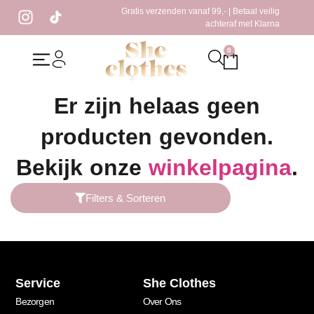
Gratis verzenden vanaf 99,- | Betaal veilig
achteraf met Klarna
0
Home
/ Producten getagged “alpaca wol”
Er zijn helaas geen
producten gevonden.
Bekijk onze
winkelpagina
.
Filters & Sorteren
Service
She Clothes
Bezorgen
Over Ons