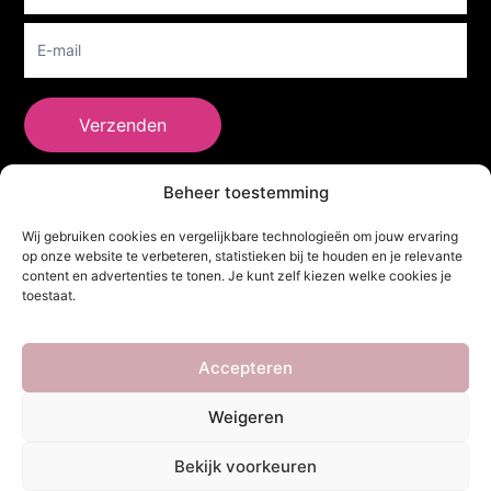
Verzenden
Beheer toestemming
She Clothes
Wij gebruiken cookies en vergelijkbare technologieën om jouw ervaring
op onze website te verbeteren, statistieken bij te houden en je relevante
content en advertenties te tonen. Je kunt zelf kiezen welke cookies je
toestaat.
Adres
Heidebaan 62, 6044 XS Roermond
Volg Ons!
Accepteren
Weigeren
Copyright ©
She Clothes
. Alle rechten voorbehouden. Powered by
Bekijk voorkeuren
Webdesigner
&
YHDS