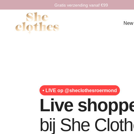
Gratis verzending vanaf €99
New
• LIVE op @sheclothesroermond
Live shopp
bij She Clot