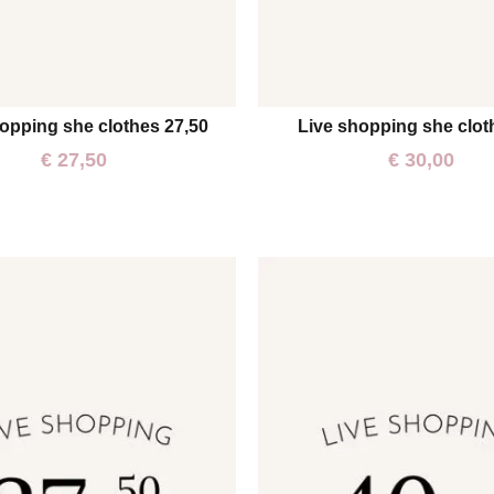
opping she clothes 27,50
Live shopping she clot
One size
One size
€
27,50
€
30,00