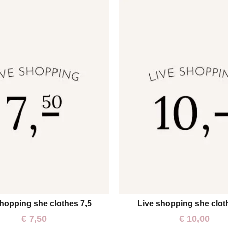
hopping she clothes 7,5
Live shopping she clot
One size
One size
€
7,50
€
10,00