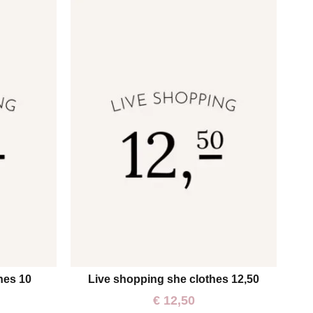
hes 10
Live shopping she clothes 12,50
One size
€
12,50