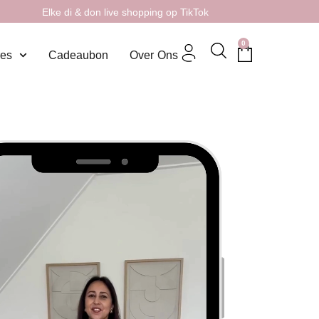
Elke di & don live shopping op TikTok
0
res
Cadeaubon
Over Ons