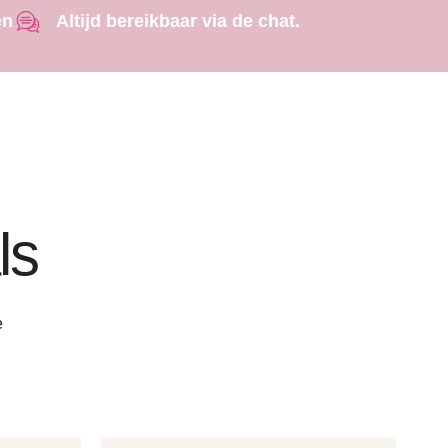
en
Altijd bereikbaar via de chat.
ls
e