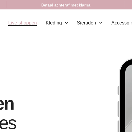
Betaal achteraf met klarna
Live shoppen
Kleding
Sieraden
Accessoi
en
hes