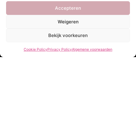
Newsletter
Accepteren
Weigeren
Bekijk voorkeuren
Cookie Policy
Privacy Policy
Algemene voorwaarden
Verzenden
She Clothes
Adres
Heidebaan 62, 6044 XS Roermond
Volg Ons!