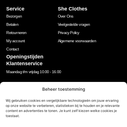
Service
She Clothes
Bezorgen
Over Ons
Betalen
Veelgestelde vragen
Retourneren
Privacy Policy
My account
Algemene voorwaarden
Contact
Openingstijden
Klantenservice
Maandag t/m vrijdag 10.00 - 16.00
Beheer toestemming
Nieuwsbrief
Let’s stay in touch!
Wij gebruiken cookies en vergelijkbare technologieën om jouw ervaring
Schrijf je in voor onze nieuwsbrief!
op onze website te verbeteren, statistieken bij te houden en je relevante
content en advertenties te tonen. Je kunt zelf kiezen welke cookies je
Geen spam, beloofd.
toestaat.
Footer