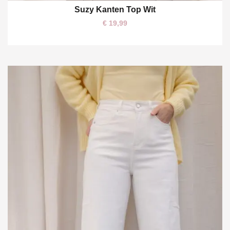
Suzy Kanten Top Wit
One size
€
19,99