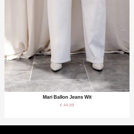
Mari Ballon Jeans Wit
XL
€
44,99