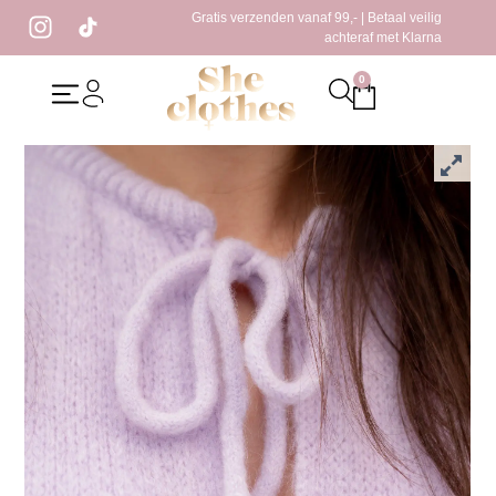
Gratis verzenden vanaf 99,- | Betaal veilig
achteraf met Klarna
0
Home
/
Kleding
/
Vesten
/ Xelly Vest Lila
Xelly Vest Lila