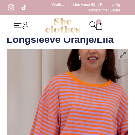
Gratis verzenden vanaf 99,- | Betaal veilig
achteraf met Klarna
0
Home
/
Kleding
/
Tops
/ Vinny Gestreepte Longsleeve Oranje/Lila
Vinny Gestreepte
Longsleeve Oranje/Lila