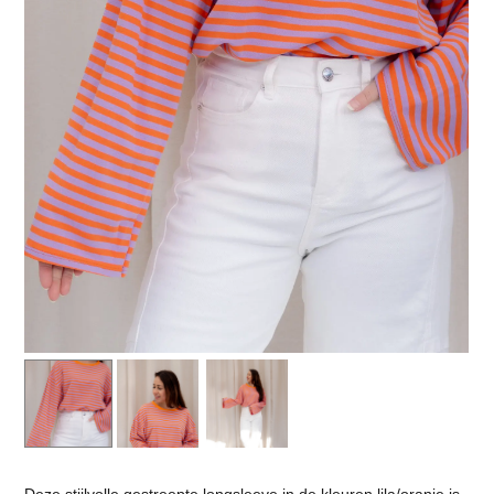
Deze stijlvolle gestreepte longsleeve in de kleuren lila/oranje is