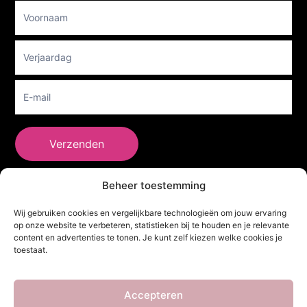
Footer
Newsletter
Verzenden
Beheer toestemming
She Clothes
Wij gebruiken cookies en vergelijkbare technologieën om jouw ervaring
op onze website te verbeteren, statistieken bij te houden en je relevante
content en advertenties te tonen. Je kunt zelf kiezen welke cookies je
toestaat.
Adres
Heidebaan 62, 6044 XS Roermond
Volg Ons!
Accepteren