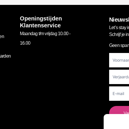
Openingstijden
Nieuwsb
Klantenservice
Let’s stay i
Maandag t/m vrijdag 10.00 -
Schrijf je 
gen
16.00
Geen spam
Footer
arden
Newslett
Ve