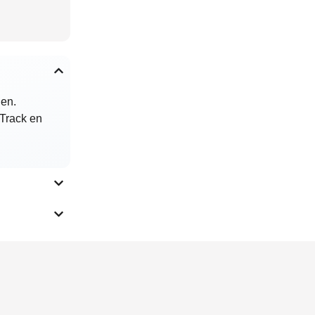
den.
 Track en