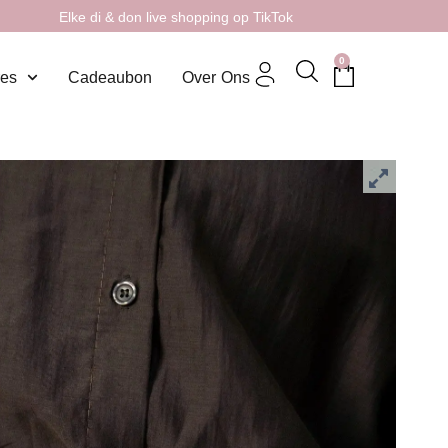
Elke di & don live shopping op TikTok
0
res
Cadeaubon
Over Ons