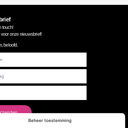
rief
n touch!
in voor onze nieuwsbrief!
, beloofd.
er
rzenden
Beheer toestemming