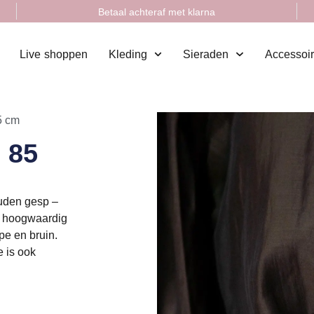
Betaal achteraf met klarna
Live shoppen
Kleding
Sieraden
Accessoi
5 cm
 85
ouden gesp –
an hoogwaardig
upe en bruin.
e is ook