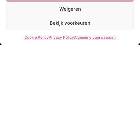
Weigeren
Nieuwsbrief
Bekijk voorkeuren
Let’s stay in touch!
Schrijf je in voor onze nieuwsbrief!
Cookie Policy
Privacy Policy
Algemene voorwaarden
Geen spam, beloofd.
Footer
Newsletter
Verzenden