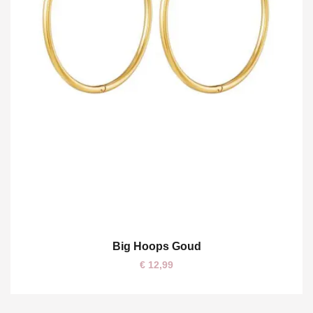
Big Hoops Goud
One size
€
12,99