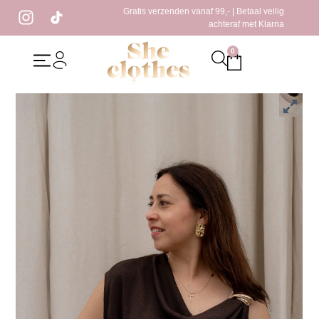
Gratis verzenden vanaf 99,- | Betaal veilig
achteraf met Klarna
0
Home
/
Kleding
/
Tops
/ Terry Top Bruin
Terry Top Bruin