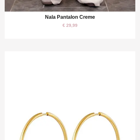
Nala Pantalon Creme
One size
€
29,99