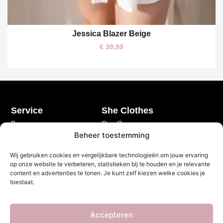
Jessica Blazer Beige
One size
€
39,99
Service
She Clothes
Bezorgen
Over Ons
Beheer toestemming
Betalen
Veelgestelde vragen
Retourneren
Privacy Policy
Wij gebruiken cookies en vergelijkbare technologieën om jouw ervaring
op onze website te verbeteren, statistieken bij te houden en je relevante
My account
Algemene voorwaarden
content en advertenties te tonen. Je kunt zelf kiezen welke cookies je
Contact
toestaat.
Openingstijden
Klantenservice
Accepteren
Maandag t/m vrijdag 10.00 - 16.00