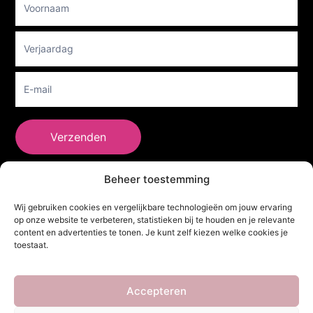
Newsletter
Verzenden
Beheer toestemming
She Clothes
Wij gebruiken cookies en vergelijkbare technologieën om jouw ervaring
op onze website te verbeteren, statistieken bij te houden en je relevante
content en advertenties te tonen. Je kunt zelf kiezen welke cookies je
toestaat.
Adres
Heidebaan 62, 6044 XS Roermond
Volg Ons!
Accepteren