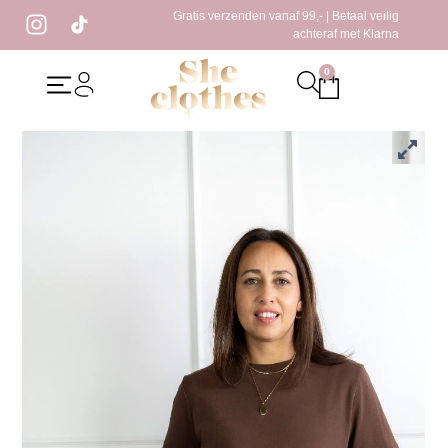
Gratis verzenden vanaf 99,- | Betaal veilig
achteraf met Klarna
0
Home
/
Kleding
/
T-Shirt
/ Sterre T-shirt Bruin
Sterre T-shirt Bruin