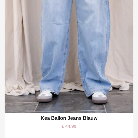
Kea Ballon Jeans Blauw
S
M
L
XL
€
44,99