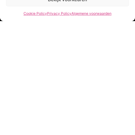
Cookie Policy
Privacy Policy
Algemene voorwaarden
Verzenden
She Clothes
Adres
Heidebaan 62, 6044 XS Roermond
Volg Ons!
Copyright ©
She Clothes
. Alle rechten voorbehouden. Powered by
Webdesigner
&
YHDS