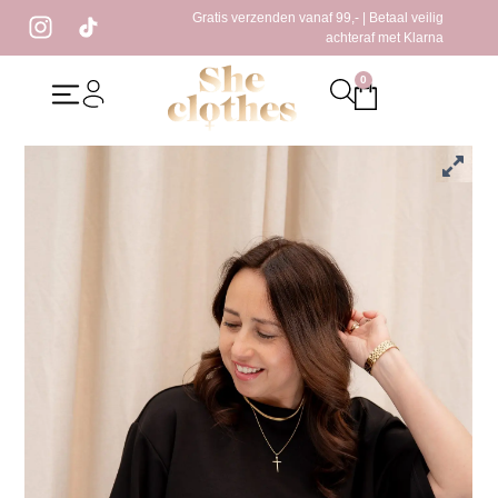
Gratis verzenden vanaf 99,- | Betaal veilig
achteraf met Klarna
0
Home
/
Kleding
/
T-Shirt
/ Sira T-Shirt Zwart
Sira T-Shirt Zwart