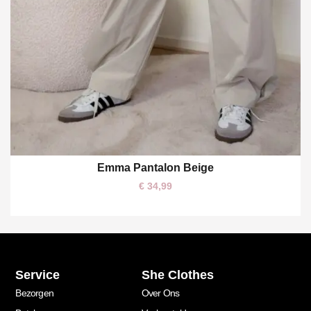
Emma Pantalon Beige
One size
€
34,99
Service
She Clothes
Bezorgen
Over Ons