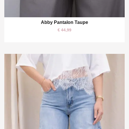
Abby Pantalon Taupe
S/M
€
44,99