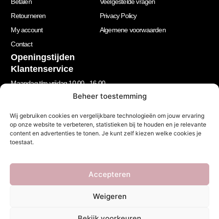
Betalen
Veelgestelde vragen
Retourneren
Privacy Policy
My account
Algemene voorwaarden
Contact
Openingstijden
Klantenservice
Maandag t/m vrijdag 10.00 - 16.00
Beheer toestemming
Wij gebruiken cookies en vergelijkbare technologieën om jouw ervaring
Nieuwsbrief
op onze website te verbeteren, statistieken bij te houden en je relevante
Let’s stay in touch!
content en advertenties te tonen. Je kunt zelf kiezen welke cookies je
Schrijf je in voor onze nieuwsbrief!
toestaat.
Geen spam, beloofd.
Footer
Accepteren
Newsletter
Weigeren
Bekijk voorkeuren