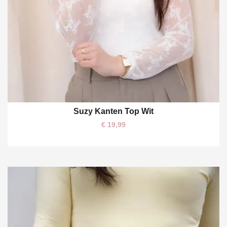
Suzy Kanten Top Wit
One size
€
19,99