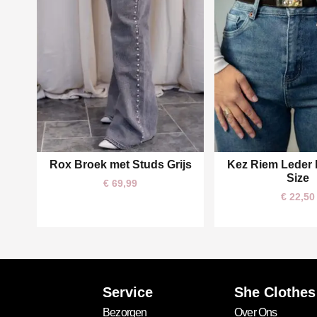
Rox Broek met Studs Grijs
Kez Riem Leder 
XS
S
M
One size
Size
€
69,99
€
22,50
Service
She Clothes
Bezorgen
Over Ons