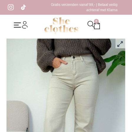
Gratis verzenden vanaf 99,- | Betaal veilig
achteraf met Klarna
0
Home
/
Kleding
/
Jeans
/ SC Tina Jeans Beige
SC Tina Jeans Beige