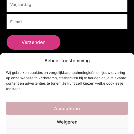
Verzenden
Beheer toestemming
She Clothes
Wij gebruiken cookies en vergelijkbare technologieën om jouw ervaring
op onze website te verbeteren, statistieken bij te houden en je relevante
content en advertenties te tonen. Je kunt zelf kiezen welke cookies je
toestaat.
Adres
Heidebaan 62, 6044 XS Roermond
Volg Ons!
Accepteren
Weigeren
Copyright ©
She Clothes
. Alle rechten voorbehouden. Powered by