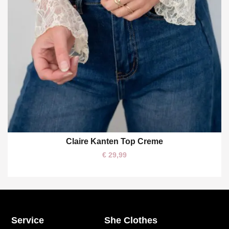
Claire Kanten Top Creme
S/M
€
29,99
Service
She Clothes