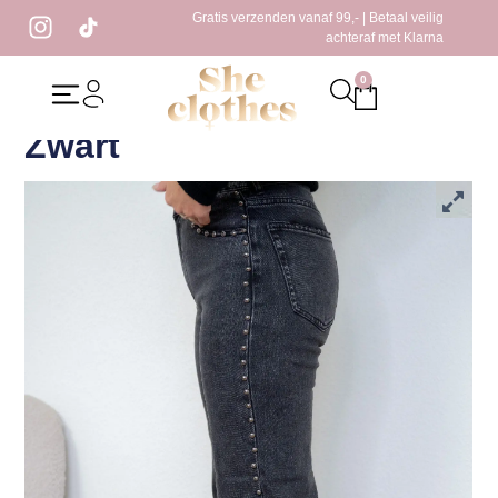
Gratis verzenden vanaf 99,- | Betaal veilig
achteraf met Klarna
0
Home
/
Kleding
/
Jeans
/ Rox Broek met Studs, Zwart
Rox Broek met Studs,
Zwart