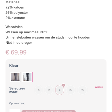
Materiaal
72% katoen
26% polyester
2% elastane
Wasadvies
Wassen op maximaal 30°C
Binnenstebuiten wassen om de studs mooi te houden
Niet in de droger
€
69,99
Kleur
Wissen
Selecteer
L
M
S
XL
XS
maat
Op voorraad
Toevoegen Aan Winkelwagen