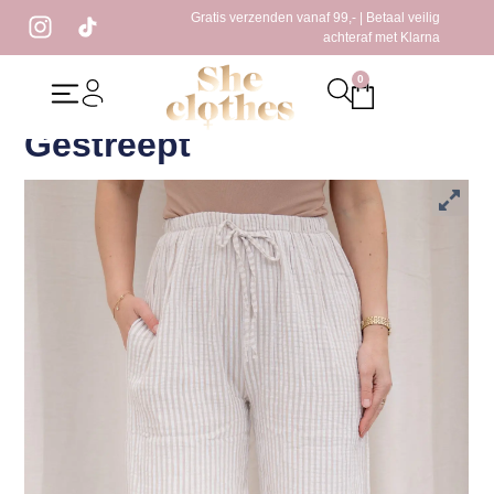
Gratis verzenden vanaf 99,- | Betaal veilig
achteraf met Klarna
0
Home
/
Kleding
/
Broeken
/ Pearl Broek Beige Gestreept
Pearl Broek Beige
Gestreept