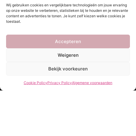
Wij gebruiken cookies en vergelijkbare technologieën om jouw ervaring
Nieuwsbrief
op onze website te verbeteren, statistieken bij te houden en je relevante
Let’s stay in touch!
content en advertenties te tonen. Je kunt zelf kiezen welke cookies je
Schrijf je in voor onze nieuwsbrief!
toestaat.
Geen spam, beloofd.
Footer
Accepteren
Newsletter
Weigeren
Bekijk voorkeuren
Cookie Policy
Privacy Policy
Algemene voorwaarden
Verzenden
She Clothes