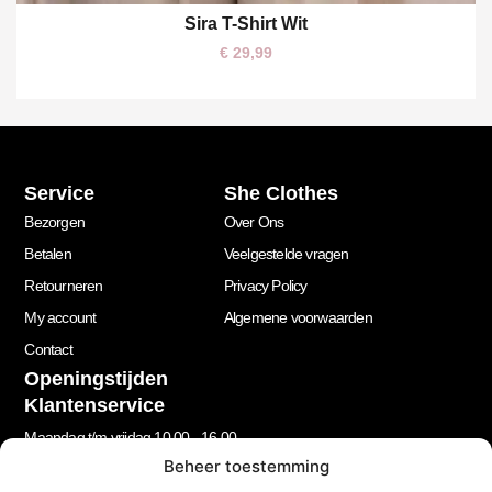
Sira T-Shirt Wit
One size
€
29,99
Service
She Clothes
Bezorgen
Over Ons
Betalen
Veelgestelde vragen
Retourneren
Privacy Policy
My account
Algemene voorwaarden
Contact
Openingstijden
Klantenservice
Maandag t/m vrijdag 10.00 - 16.00
Beheer toestemming