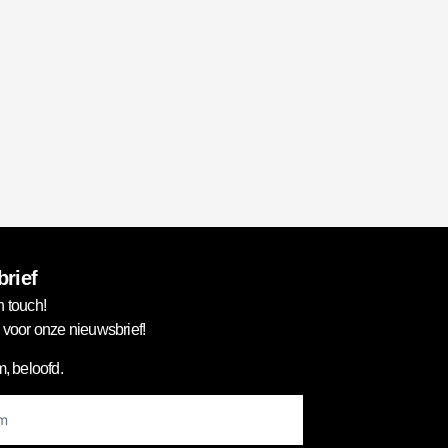
rief
n touch!
in voor onze nieuwsbrief!
, beloofd.
er