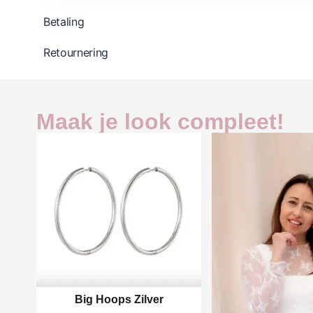
Betaling
Retournering
Maak je look compleet!
Big Hoops Zilver
One size