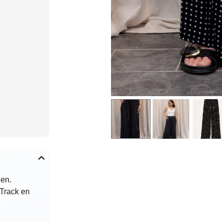
den.
 Track en