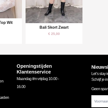
Top Wit
Bali Skort Zwart
One size
€
25,00
Openingstijden
Nieuwsb
Klantenservice
Let’s stay i
Maandag t/m vrijdag 10.00 -
Schrijf je 
gen
16.00
Geen spam
Footer
arden
Newslett