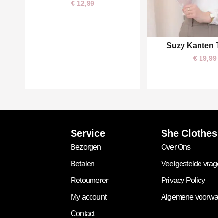
€
12,99
Suzy Kanten 
One size
€
19,99
Service
She Clothes
Bezorgen
Over Ons
Betalen
Veelgestelde vra
Retourneren
Privacy Policy
My account
Algemene voorwa
Contact