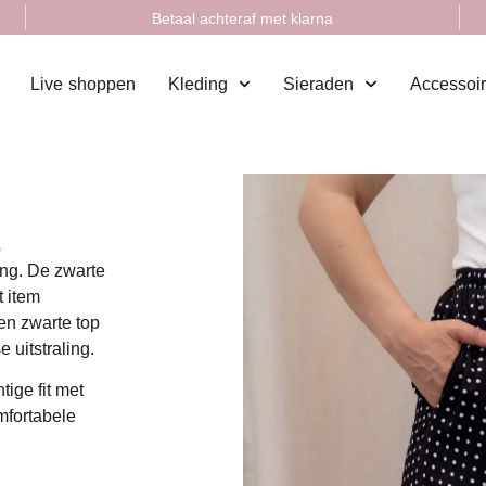
Betaal achteraf met klarna
Live shoppen
Kleding
Sieraden
Accessoi
t
ing. De zwarte
t item
en zwarte top
 uitstraling.
tige fit met
mfortabele