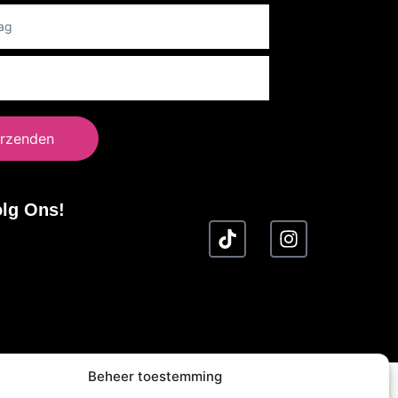
rzenden
lg Ons!
Beheer toestemming