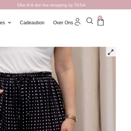
Elke di & don live shopping op TikTok
0
res
Cadeaubon
Over Ons