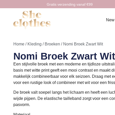
Gratis verzending vanaf €99
New
Home
/
Kleding
/
Broeken
/ Nomi Broek Zwart Wit
Nomi Broek Zwart Wi
Een stijlvolle broek met een moderne en tijdloze uitstral
basis met witte print geeft een mooi contrast en maakt di
makkelijk combineerbaar voor elk seizoen. Draag met e
voor een rustige look of combineer met wit voor een frisse
De broek valt soepel langs het lichaam en heeft een luch
wijde pijpen. De elastische tailleband zorgt voor een co
pasvorm.
Materiaal