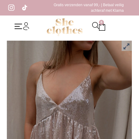
Gratis verzenden vanaf 99,- | Betaal veilig
achteraf met Klarna
0
Home
/
Kleding
/
Tops
/ Nola Sequin Top Taupe
Nola Sequin Top Taupe