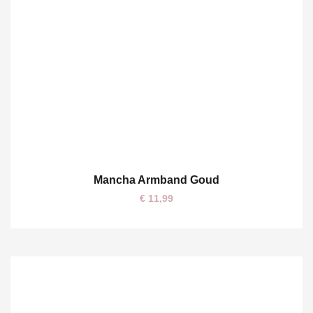
Mancha Armband Goud
One size
€
11,99