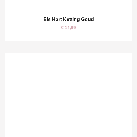
Els Hart Ketting Goud
One size
€
14,99