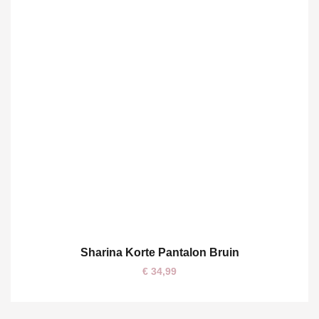
Sharina Korte Pantalon Bruin
S
M
L
€
34,99