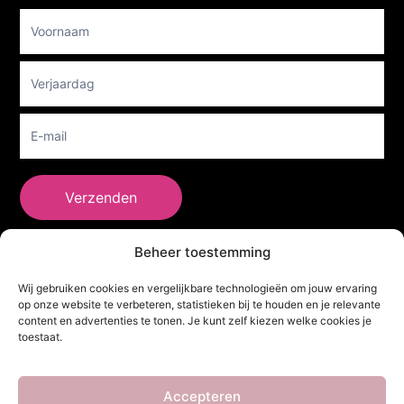
Footer
Newsletter
Verzenden
Beheer toestemming
She Clothes
Wij gebruiken cookies en vergelijkbare technologieën om jouw ervaring
op onze website te verbeteren, statistieken bij te houden en je relevante
content en advertenties te tonen. Je kunt zelf kiezen welke cookies je
toestaat.
Adres
Heidebaan 62, 6044 XS Roermond
Volg Ons!
Accepteren