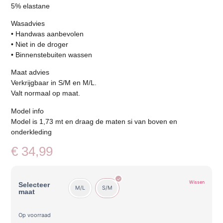
5% elastane
Wasadvies
• Handwas aanbevolen
• Niet in de droger
• Binnenstebuiten wassen
Maat advies
Verkrijgbaar in S/M en M/L.
Valt normaal op maat.
Model info
Model is 1,73 mt en draag de maten si van boven en
onderkleding
€
34,99
Wissen
Selecteer
M/L
S/M
maat
Op voorraad