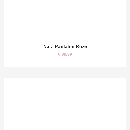
Nara Pantalon Roze
S
M
L
€
39,99