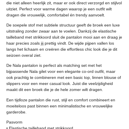
die niet alleen heerlijk zit, maar er ook direct verzorgd en stijlvol
uitziet. Perfect voor warme dagen waarop je een outfit wilt
dragen die vrouwelijk, comfortabel én trendy aanvoelt.
De soepele stof met subtiele structuur geeft de broek een luxe
uitstraling zonder zwaar aan te voelen. Dankzij de elastische
tailleband met strikkoord sluit de pantalon mooi aan en draag je
haar precies zoals jij prettig vindt. De wijde pijpen vallen los
langs het lichaam en creëren die effortless chic look die je dit
seizoen overal ziet.
De Nala pantalon is perfect als matching set met het
bijpassende Nala gilet voor een elegante co-ord outfit, maar
ook prachtig te combineren met een basic top, linnen blouse of
slippers voor een meer casual look. Juist die veelzijdigheid
maakt dit een broek die je de hele zomer wilt dragen.
Een tijdloze pantalon die rust, stijl en comfort combineert en
moeiteloos past binnen een minimalistische en vrouwelijke
garderobe.
Pasvorm
• Elastische tailleband met strikkoord