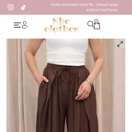
Gratis verzenden vanaf 99,- | Betaal veilig
achteraf met Klarna
0
Home
/
Kleding
/
Broeken
/ Nala Pantalon Bruin
Nala Pantalon Bruin