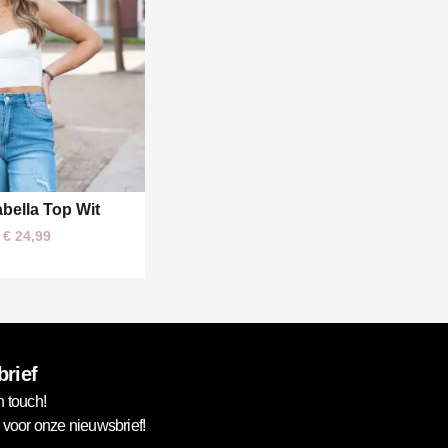
abella Top Wit
M/L
€
24,99
rief
n touch!
in voor onze nieuwsbrief!