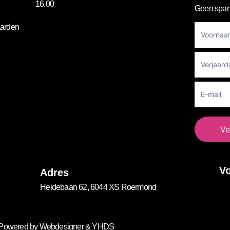
16.00
Geen spam
Footer
arden
Newslett
Ve
Vo
Adres
Heidebaan 62, 6044 XS Roermond
. Powered by
Webdesigner
&
YHDS