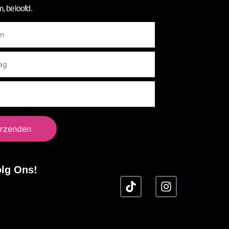
, beloofd.
er
rzenden
lg Ons!