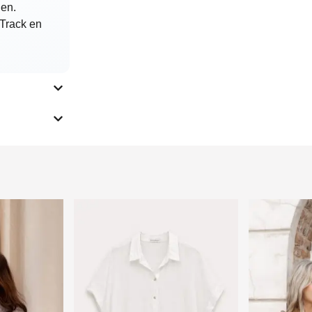
den.
 Track en