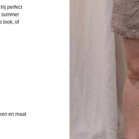
hij perfect
al summer
 look, of
kken en maat