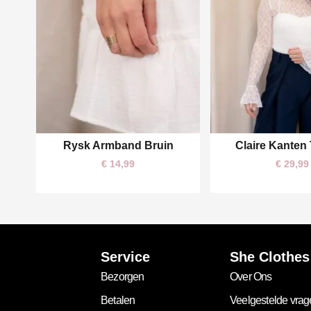
Rysk Armband Bruin
Claire Kanten
One size
M/L
S/
€
14,99
€
29,99
Service
She Clothes
Bezorgen
Over Ons
Betalen
Veelgestelde vra