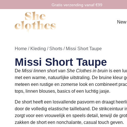
Gratis verzending vanaf €99
New
Home
/
Kleding
/
Shorts
/ Missi Short Taupe
Missi Short Taupe
De
Missi linnen short van She Clothes in bruin
is een lu
met een warme, natuurlijke uitstraling. De bruine kleur gee
meteen een rustige en zomerse look en combineert prach
tops, linnen blouses, basics of een luchtig jasje.
De short heeft een losvallende pasvorm en draagt heerli
door de volledig elastische tailleband. De strikceintuur in
zorgt voor een vrouwelijk en speels detail, terwijl de gro
zakken de short een nonchalante, casual touch geven.