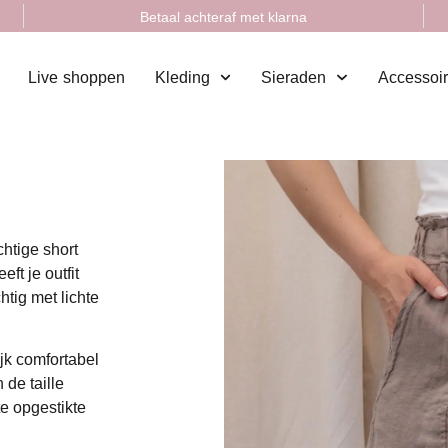
Betaal achteraf met klarna
Live shoppen
Kleding
Sieraden
Accessoi
chtige short
ft je outfit
tig met lichte
jk comfortabel
 de taille
te opgestikte