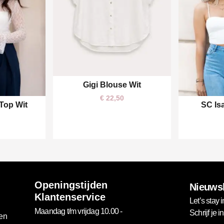
Gigi Blouse Wit
One size
€
22,50
 Top Wit
SC Is
M
Openingstijden
Nieuwsb
Klantenservice
Let’s stay i
Maandag t/m vrijdag 10.00 -
Schrijf je 
gen