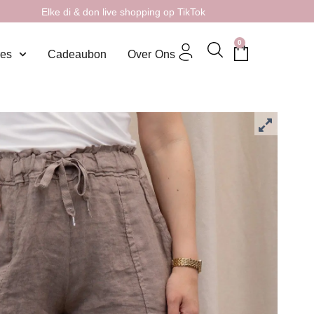
Elke di & don live shopping op TikTok
0
res
Cadeaubon
Over Ons