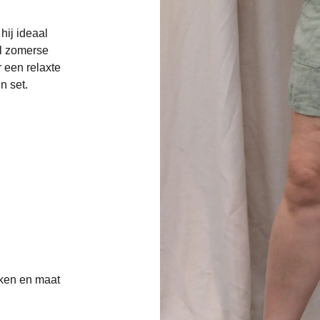
hij ideaal
al zomerse
 een relaxte
n set.
kken en maat