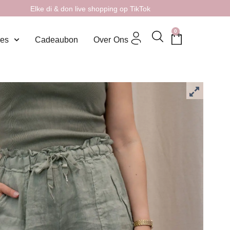
Elke di & don live shopping op TikTok
0
res
Cadeaubon
Over Ons