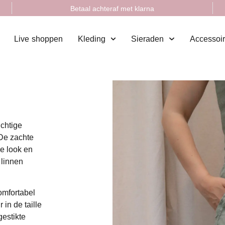
Betaal achteraf met klarna
Live shoppen
Kleding
Sieraden
Accessoi
uchtige
 De zachte
se look en
 linnen
omfortabel
 in de taille
gestikte