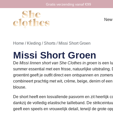
Gratis verzending vanaf €99
New
Home
/
Kleding
/
Shorts
/ Missi Short Groen
Missi Short Groen
De
Missi linnen short van She Clothes in groen
is een l
summer essential met een frisse, natuurlijke uitstraling.
groentint geeft je outfit direct een ontspannen en zomer
combineert prachtig met wit, crème, beige, denim of een
blouse.
De short heeft een losvallende pasvorm en zit heerlijk c
dankzij de volledig elastische tailleband. De strikceintuur
geeft een speels en vrouwelijk detail, terwijl de grote op