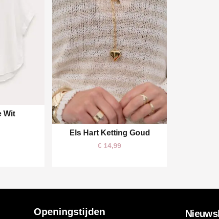
e Wit
Els Hart Ketting Goud
One size
€
14,99
Openingstijden
Nieuwsb