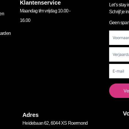
Klantenservice
Let’s stay i
Maandag t/m vrijdag 10.00 -
Schrijf je 
gen
16.00
Geen spam
Footer
arden
Newslett
Ve
Vo
Adres
Heidebaan 62, 6044 XS Roermond