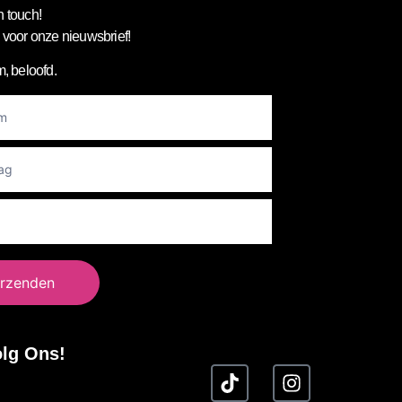
n touch!
in voor onze nieuwsbrief!
, beloofd.
er
rzenden
lg Ons!