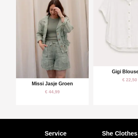
Gigi Blous
One size
€
22,50
Missi Jasje Groen
One size
€
44,99
Service
She Clothes