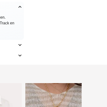
den.
 Track en