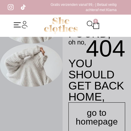
Gratis verzenden vanaf 99,- | Betaal veilig
PAGE
oh no,
achteraf met Klarna
NOT
0
FOUND,
404
oh no,
YOU
SHOULD
GET BACK
HOME,
go to
homepage