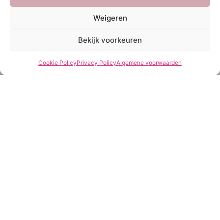
Weigeren
Bekijk voorkeuren
Cookie Policy
Privacy Policy
Algemene voorwaarden
Service
She Clothes
Bezorgen
Over Ons
Betalen
Veelgestelde vragen
Retourneren
Privacy Policy
My account
Algemene voorwaarden
Contact
Openingstijden
Klantenservice
Maandag t/m vrijdag 10.00 - 16.00