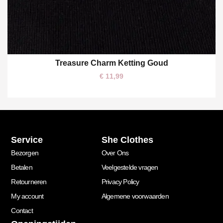
Treasure Charm Ketting Goud
One size
€
11,99
Service
She Clothes
Bezorgen
Over Ons
Betalen
Veelgestelde vragen
Retourneren
Privacy Policy
My account
Algemene voorwaarden
Contact