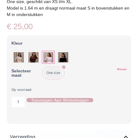
One size, geschikt van XS t/m XL.
Model is 1.64 m en draagt normaal maat S in bovenstukken en
M in onderstukken
€
25,00
Kleur
Wissen
Selecteer
One size
maat
Op voorraad
Toevoegen Aan Winkelwagen
Verzending