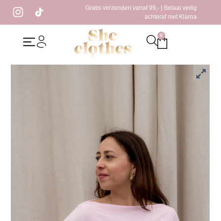
Gratis verzenden vanaf 99,- | Betaal veilig
achteraf met Klarna
0
Home
/
Kleding
/
T-Shirt
/ Luzz Top Roze
Luzz Top Roze