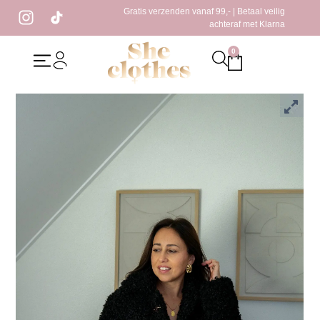
Gratis verzenden vanaf 99,- | Betaal veilig
achteraf met Klarna
0
Home
/
Kleding
/ Luna Teddy Jas Zwart
Luna Teddy Jas Zwart