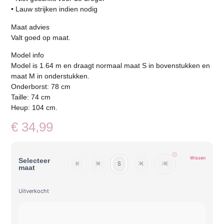
• Lauw strijken indien nodig
Maat advies
Valt goed op maat.
Model info
Model is 1.64 m en draagt normaal maat S in bovenstukken en
maat M in onderstukken.
Onderborst: 78 cm
Taille: 74 cm
Heup: 104 cm.
€
34,99
Wissen
Selecteer
L
M
S
XL
XS
maat
Uitverkocht