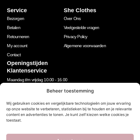
Service
She Clothes
Bezorgen
Over Ons
Betalen
Veelgestelde vragen
Retourneren
Privacy Policy
My account
Algemene voorwaarden
Contact
Openingstijden
Klantenservice
Maandag t/m vrijdag 10.00 - 16.00
Beheer toestemming
Nieuwsbrief
Wij gebruiken cookies en vergelijkbare technologieën om jouw ervaring
Let’s stay in touch!
op onze website te verbeteren, statistieken bij te houden en je relevante
content en advertenties te tonen. Je kunt zelf kiezen welke cookies je
Schrijf je in voor onze nieuwsbrief!
toestaat.
Geen spam, beloofd.
Footer