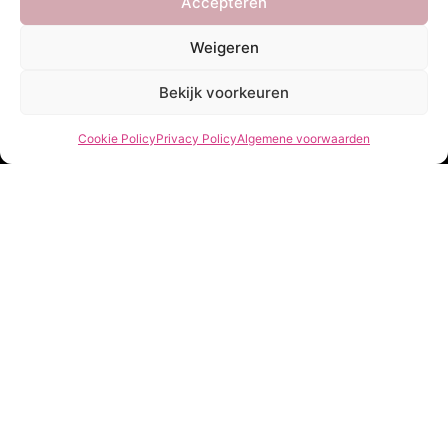
Accepteren
Newsletter
Weigeren
Bekijk voorkeuren
Cookie Policy
Privacy Policy
Algemene voorwaarden
Verzenden
She Clothes
Adres
Heidebaan 62, 6044 XS Roermond
Volg Ons!