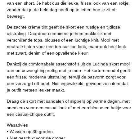
van een short. Je hebt dus die leuke, frisse look van een rokje,
zonder dat je de hele dag hoeft op te letten hoe je zit of
beweegt.
De zachte crème tint geeft de skort een rustige en tijdloze
uitstraling. Daardoor combineer je hem makkelijk met
verschillende tops, blouses of een luchtige knit. Mooi met
neutrale tinten voor een ton-sur-ton look, maar ook heel leuk
met zwart, denim of een opvallende kleur.
Dankzij de comfortabele stretchstof sluit de Lucinda skort mooi
aan en beweegt hij prettig met je mee. Het kortere model geeft
een frisse, moderne uitstraling, terwijl de pasvorm zorgt voor
een verzorgd silhouet. Niet ingewikkeld, gewoon zo’n item dat
je outfit meteen leuker maakt.
Draag de skort met sandalen of slippers op warme dagen, met
sneakers voor een casual look of met een blouse en hakje voor
een casual-chique outfit.
Wasadvies
• Wassen op 30 graden
• Niet geschikt voor de droger