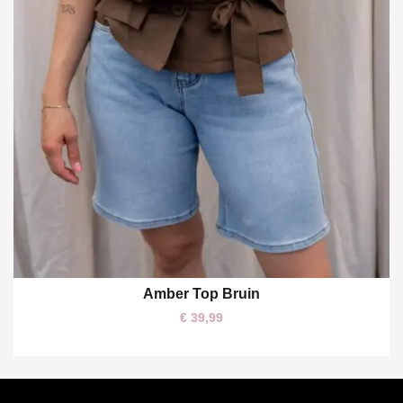
Amber Top Bruin
M
L
€
39,99