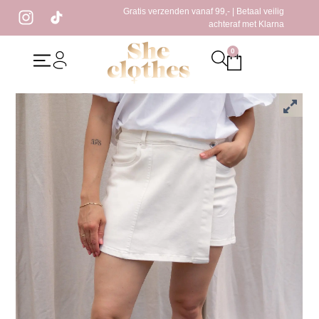
Gratis verzenden vanaf 99,- | Betaal veilig
achteraf met Klarna
0
Home
/
Kleding
/
Skorts
/ Lucinda Skort Creme
Lucinda Skort Creme