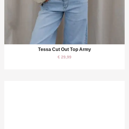
Tessa Cut Out Top Army
S
M
L
€
29,99