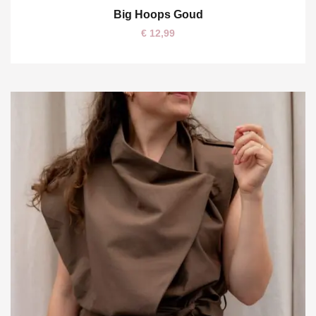
Big Hoops Goud
One size
€
12,99