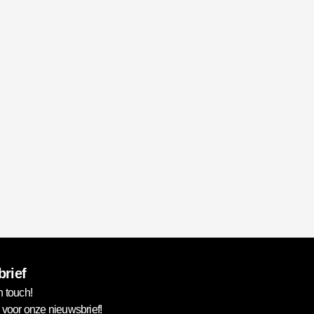
rief
n touch!
in voor onze nieuwsbrief!