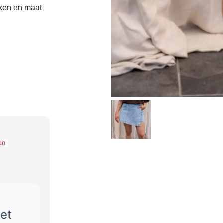
kken en maat
en
et