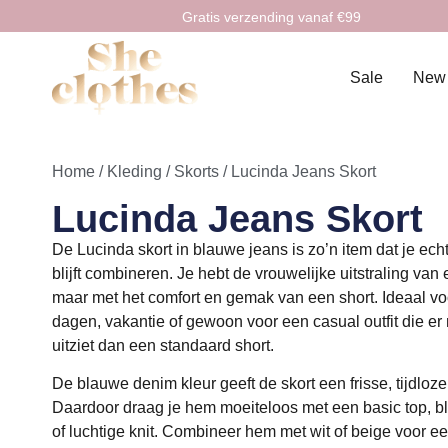
Gratis verzending vanaf €99
Sale
New
Home
/
Kleding
/
Skorts
/ Lucinda Jeans Skort
Lucinda Jeans Skort
De Lucinda skort in blauwe jeans is zo’n item dat je ech
blijft combineren. Je hebt de vrouwelijke uitstraling van 
maar met het comfort en gemak van een short. Ideaal v
dagen, vakantie of gewoon voor een casual outfit die er 
uitziet dan een standaard short.
De blauwe denim kleur geeft de skort een frisse, tijdloze 
Daardoor draag je hem moeiteloos met een basic top, bl
of luchtige knit. Combineer hem met wit of beige voor ee