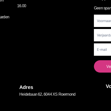
gen
16.00
Geen spam
Footer
arden
Newslett
Ve
Vo
Adres
Heidebaan 62, 6044 XS Roermond