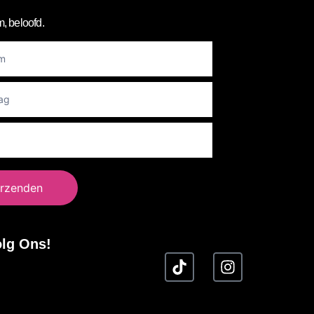
, beloofd.
er
rzenden
lg Ons!