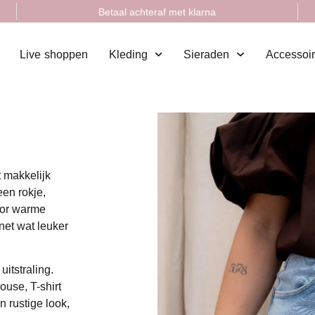
Betaal achteraf met klarna
Live shoppen
Kleding
Sieraden
Accessoi
t makkelijk
een rokje,
oor warme
net wat leuker
uitstraling.
ouse, T-shirt
n rustige look,