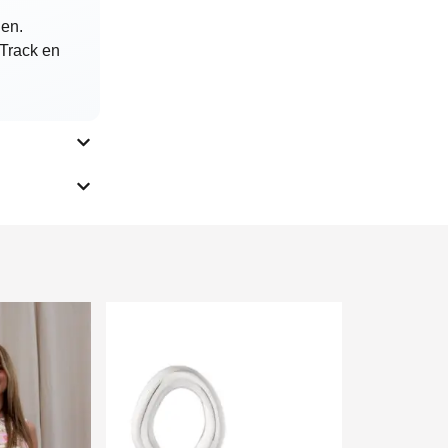
den.
 Track en