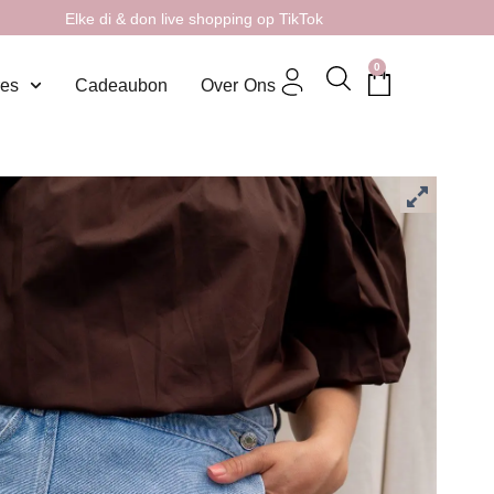
Elke di & don live shopping op TikTok
0
res
Cadeaubon
Over Ons