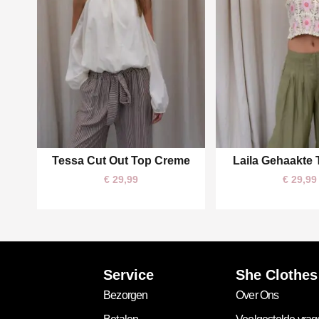
Tessa Cut Out Top Creme
Laila Gehaakte
S
M
L
One size
€
29,99
€
29,99
Service
She Clothes
Bezorgen
Over Ons