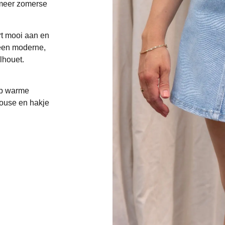
n meer zomerse
rt mooi aan en
 een moderne,
ilhouet.
op warme
louse en hakje