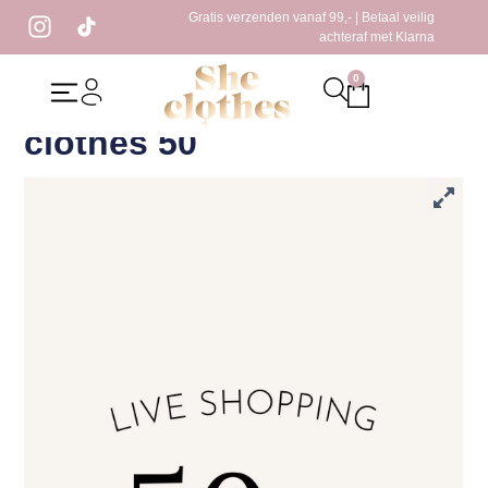
Gratis verzenden vanaf 99,- | Betaal veilig
achteraf met Klarna
0
Home
/
Live shoppen 2026
/ Live shopping she clothes 50
Live shopping she
clothes 50