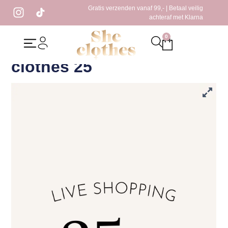
Gratis verzenden vanaf 99,- | Betaal veilig
achteraf met Klarna
0
Home
/
Live shoppen 2026
/ Live shopping she clothes 25
Live shopping she
clothes 25